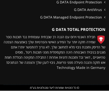
G DATA Endpoint Pro
G DATA AntiV
G DATA Managed Endpoint P
G DATA TOTAL PROTECTI
חבילת האנטי וירוס עם הגנה רב שכבתית עוצמתית נגד תוכנות כופר
שמירה חזקה יותר על המידע האישי והפרטיות שלך באמצעות הצפנה
 הדיסק ותוכנת גיבוי מלא למחשב שלך. לא צריך להתפשר יותר! אתם
גנים בגיבוי!! האבטחה הינה המקסימלית מפני תוכנות ריגול , סוסים
ויאניים , דואר זבל ותוכנות זדוניות אחרות ! החבילה המקיפה הכוללת חומת
 חזקה והגנה פעילה מפני פריצות, גיבוי לענן שלך והצפנה של הנתונים!
Technology Made in Germa
© כל הזכויות שמורות ליעד טכנולוגיות בע"מ