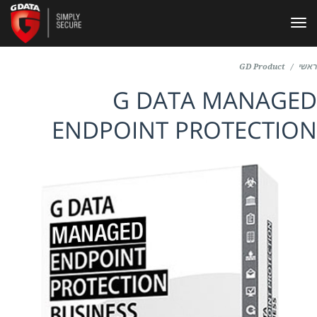
תפריט
י
/
GD Product
G DATA MANAGE
ENDPOINT PROTECTIO