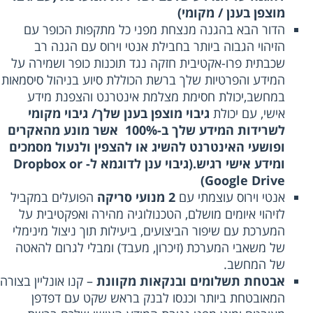
מוצפן בענן / מקומי)
הדור הבא בהגנה מנצחת מפני כל מתקפות הכופר עם
הזיהוי הגבוה ביותר בחבילת אנטי וירוס עם הגנה רב
שכבתית פרו-אקטיבית חזקה נגד תוכנות כופר ושמירה על
המידע והפרטיות שלך ברשת הכוללת סיוע בניהול סיסמאות
במחשב,יכולת חסימת מצלמת אינטרנט והצפנת מידע
אישי, עם יכולת
גיבוי מוצפן בענן שלך/ גיבוי מקומי
לשרידות המידע שלך ב-100% אשר מונע מהאקרים
ופושעי האינטרנט להשיג או להצפין ולנעול מסמכים
ומידע אישי רגיש.(גיבוי ענן לדוגמא ל- Dropbox or
Google Drive)
אנטי וירוס עוצמתי עם
2 מנועי סריקה
הפועלים במקביל
לזיהוי איומים מושלם, הטכנולוגיה מהירה ואפקטיבית על
המערכת עם שיפור הביצועים, ביעילות תוך ניצול מינימלי
של משאבי המערכת (זיכרון, מעבד) ומבלי לגרום להאטה
של המחשב.
אבטחת תשלומים ובנקאות מקוונת
– קנו אונליין בצורה
המאובטחת ביותר וכנסו לבנק בראש שקט עם דפדפן