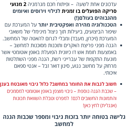
עדכונים אחת לשעה – ופיתוח חכם מגרמניה
2 מנועי
סריקה הפועלים בו זמנית
לגילוי וירוסים ואיומים
מהגבוהים בעולם(!)
הטכנולוגיה מהירה ואפקטיבית יותר
על המערכת עם
שיפור הביצועים, ביעילות תוך ניצול מינימלי של משאבי
המערכת (זיכרון, מעבד) ומבלי לגרום להאטה של המחשב.
הגנה מפני פריצת האקרים ותוכנות מסוכנות למחשב –
באמצעות חומת אש דו כיוונית הפועלת באופן אוטומטי אשר
מונעת התקפות של עברייני רשת, הגנה מפני השתלטות
מרחוק על מחשב נגוע, סינון דואר זבל – אנטי ספאם
איכותי.
חשוב לגבות את החומר במחשב? כלול גיבוי מאובטח בענן
– שכבת הגנה נוספת – גיבוי מוצפן באופן אוטומטי למסמכים
והתמונות החשובים לכם! למפרט וטבלת השוואת תכונות
(אנגלית)
לחץ כאן!
לישה בטוחה יותר בזכות גיבוי ומספר שכבות הגנה
למחשב