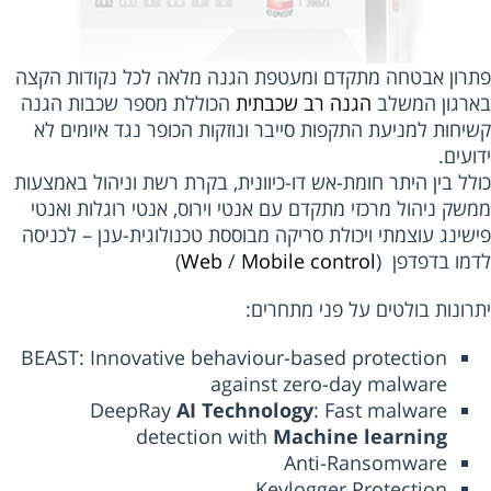
רון אבטחה מתקדם ומעטפת הגנה מלאה לכל נקודות הקצה
רגון המשלב
הגנה רב שכבתית
הכוללת מספר שכבות הגנה
יחות למניעת התקפות סייבר ונוזקות הכופר נגד איומים לא
עים.
לל בין היתר חומת-אש דו-כיוונית, בקרת רשת וניהול באמצעות
שק ניהול מרכזי מתקדם עם אנטי וירוס, אנטי רוגלות ואנטי
שינג עוצמתי ויכולת סריקה מבוססת טכנולוגית-ענן – לכניסה
מו בדפדפן (
Mobile control
/
Web
)
רונות בולטים על פני מתחרים:
BEAST: Innovative behaviour-based protection
against zero-day malware
DeepRay
AI Technology
: Fast malware
detection with
Machine learning
Anti-Ransomware
Keylogger Protection