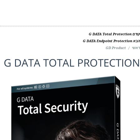
ם
G DATA Total Protection
G DATA Endpoint Protection
י
/
GD Product
G DATA TOTAL PROTECTIO