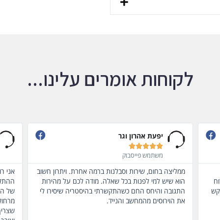
לקוחות אומרים עלינו...
ravit dayan





משתמש פייסבוק
חשוב
אני רוצה להודות לg-data שהצילו אותי מבלאגן
מוצר א
ות
ההתקנות של האנטי וירוס במחשב שלי.. שגרם לקריסה
שאף א
 לי
של המחשב. התמיכה עבד על המחשב שלי בשליטה
מרחוק גם בשעה מאוחרת עד שהמחשב חזר לעבוד כמו
שצריך. בצורה מקצועית ומדוייקת, עם הרבה סבלנות